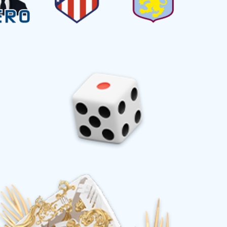
便捷的体育服务。
2026-06-12 14:14
38 次阅读
维奇与纳达尔的对决曾无数次点燃网坛的激
2负的绝对优势占据上风，这一数据似乎印
岁月推移和双方状态起伏，外界不禁开始质