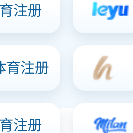
佩决
队上演了一场足以载入史册...
尽快把
惜败于上海申花，遗憾地终结...
卡拉
代领军人物——辛纳与阿尔...
密集赛
队凭借顽强表现拿下胜利...