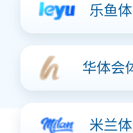
2026-06-09
2
世界杯冠军法国队赛后数据复盘：姆巴
2022年卡塔尔世界杯决赛，法国队与阿根廷
2026-07-20
3
迪马塔：很伤心主场不败被打破，希望
中超联赛第12轮，天津津门虎在主场以1比2
2026-06-02
4
辛纳2026赛季硬地胜率92%对比阿尔
随着2026赛季硬地赛事接近尾声，两位新生
2026-07-31
5
韦世豪：教练在赛前提醒我控制情绪；
在近期中超联赛的一场关键对决中，武汉三镇