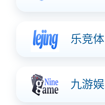
2026-05-21
推荐网站
体育下载
开云手机在线
华体会官方网页版
mk体育登录
bet怎么样
米兰网页版·官方端入口